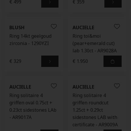
€ 499
€ 359
BLUSH
AUCIELLE
Ring 14kt geelgoud
Ring toi&moi
zirconia - 1290YZI
(pear+emerald cut)
lab 1.30ct - AR9028A
€ 329
€ 1.950
AUCIELLE
AUCIELLE
Ring solitaire 4
Ring solitaire 4
griffen oval 0.75ct +
griffen roundcut
0.23ct sidestones LAb
1.25ct + 0.29ct
- AR9017A
sidestones LAB with
certificate - AR9009A