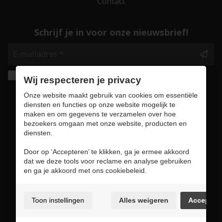
Contact
Schrijf je in voor onze nieuwsbrief!
Ik geef de toestemming om mijn gegevens te
Wij respecteren je privacy
bewaren en verwerken zoals aangegeven in
Onze website maakt gebruik van cookies om essentiële
onze
privacy statement
. *
diensten en functies op onze website mogelijk te
maken en om gegevens te verzamelen over hoe
bezoekers omgaan met onze website, producten en
Veilig online winkelen
diensten.
Door op ‘Accepteren’ te klikken, ga je ermee akkoord
dat we deze tools voor reclame en analyse gebruiken
en ga je akkoord met ons cookiebeleid.
Gebruiksvoorwaarden & privacybeleid
Cookie policy
Toon instellingen
Alles weigeren
Accepter
Cookie voorkeuren
Sitemap