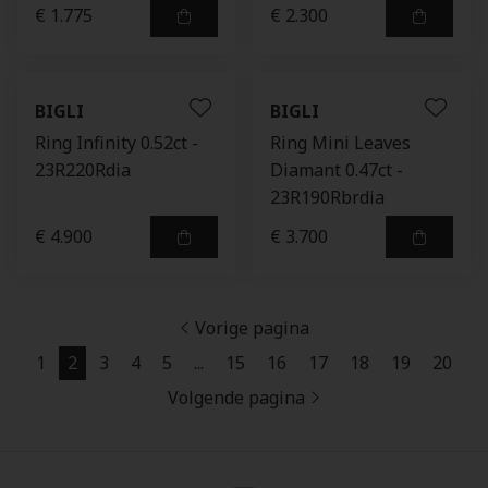
€ 1.775
€ 2.300
BIGLI
BIGLI
Ring Infinity 0.52ct -
Ring Mini Leaves
23R220Rdia
Diamant 0.47ct -
23R190Rbrdia
€ 4.900
€ 3.700
Vorige pagina
1
2
3
4
5
...
15
16
17
18
19
20
Volgende pagina