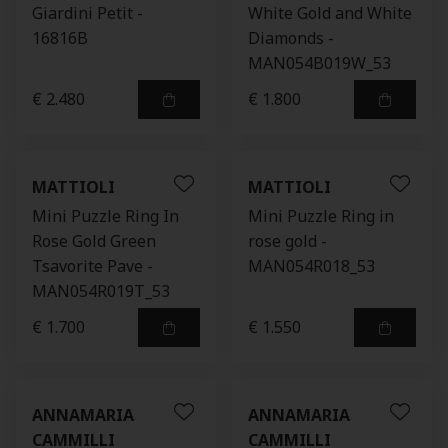
Giardini Petit -
White Gold and White
16816B
Diamonds -
MAN054B019W_53
€ 2.480
€ 1.800
MATTIOLI
MATTIOLI
Mini Puzzle Ring In
Mini Puzzle Ring in
Rose Gold Green
rose gold -
Tsavorite Pave -
MAN054R018_53
MAN054R019T_53
€ 1.700
€ 1.550
ANNAMARIA
ANNAMARIA
CAMMILLI
CAMMILLI