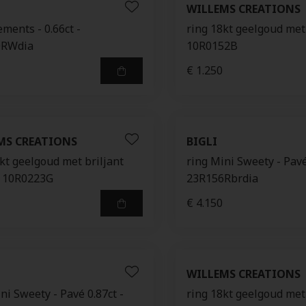
WILLEMS CREATIONS
ements - 0.66ct -
ring 18kt geelgoud met 
0RWdia
10R0152B
€ 1.250
MS CREATIONS
BIGLI
kt geelgoud met briljant
ring Mini Sweety - Pavé
 - 10R0223G
23R156Rbrdia
€ 4.150
WILLEMS CREATIONS
ni Sweety - Pavé 0.87ct -
ring 18kt geelgoud met 