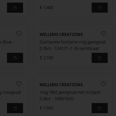
€ 1.400
WILLEMS CREATIONS
s Blue -
Guillaume Solitaire ring geelgoud
0.35ct - 124171-Y-35 certificaat
€ 2.100
WILLEMS CREATIONS
ng roosgoud
ring 18kt geelgoud met briljant
0.36ct - 10R0165G
€ 1.565