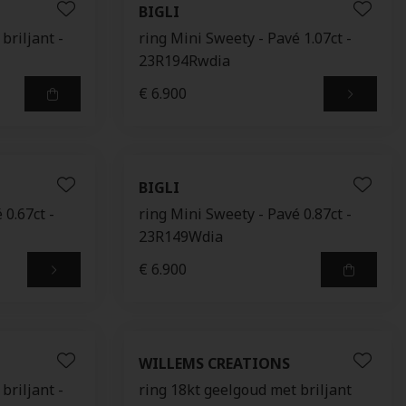
BIGLI
briljant -
ring Mini Sweety - Pavé 1.07ct -
23R194Rwdia
€ 6.900
BIGLI
 0.67ct -
ring Mini Sweety - Pavé 0.87ct -
23R149Wdia
€ 6.900
WILLEMS CREATIONS
briljant -
ring 18kt geelgoud met briljant