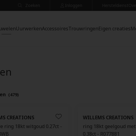
Zoeken
Inloggen
Hersteldienst
Ove
uwelen
Uurwerken
Accessoires
Trouwringen
Eigen creaties
M
gen
ten
(479)
MS CREATIONS
WILLEMS CREATIONS
re ring 18kt witgoud 0.27ct -
ring 18kt geelgoud met 
8WB
0.38ct - R077881