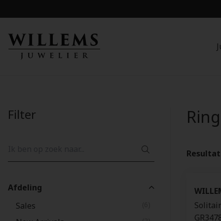
J
Filter
Rin
Resulta
Afdeling
WILLE
(6)
Solitai
Sales
GR347
(2)