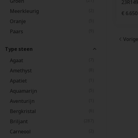
(21)
Groen
23R14
(2)
Meerkleurig
€ 6.650
(5)
Oranje
(9)
Paars
Vorig
(9)
Rood
Type steen
(11)
Roze
(7)
Agaat
(284)
Wit
(8)
Amethyst
(4)
Zwart
(1)
Apatiet
(5)
Aquamarijn
(1)
Aventurijn
(6)
Bergkristal
(287)
Briljant
(2)
Carneool