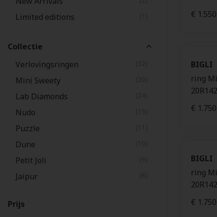
New Arrivals
€ 1.550
(1)
Limited editions
Collectie
(32)
Verlovingsringen
BIGLI
ring Mi
(30)
Mini Sweety
20R14
(24)
Lab Diamonds
€ 1.750
(15)
Nudo
(11)
Puzzle
(10)
Dune
BIGLI
(9)
Petit Joli
ring Mi
(8)
Jaipur
20R142
(8)
Souls
€ 1.750
Prijs
(6)
Mini Leaves