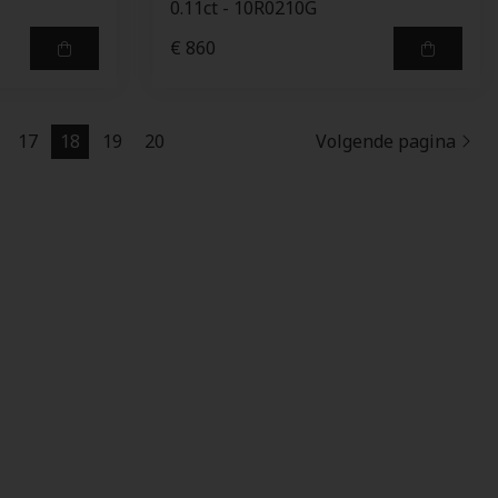
0.11ct - 10R0210G
€ 860
17
18
19
20
Volgende pagina