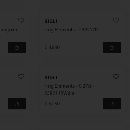
BIGLI
robijn en
ring Elements - 23R217R
€ 4.950
BIGLI
ring Elements - 0.27ct -
23R211RWdia
€ 6.250