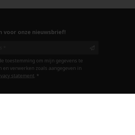
 in voor onze nieuwsbrief!
 de toestemming om mijn gegevens te
 en verwerken zoals aangegeven in
ivacy statement
. *
ine winkelen