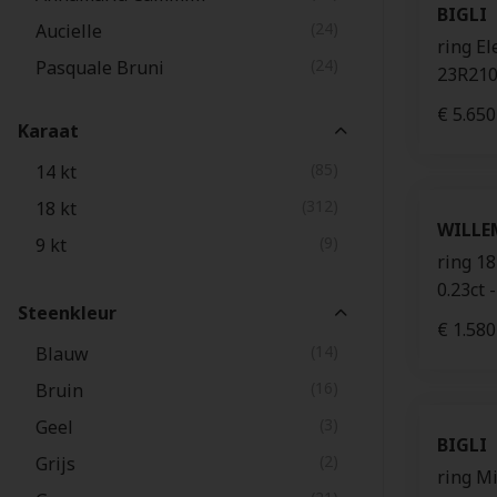
BIGLI
(24)
Aucielle
(2)
Vision
ring El
(24)
Pasquale Bruni
(1)
Velvet
23R21
(21)
Marco Bicego
(1)
Petit Garden
€ 5.650
Karaat
(16)
Mattioli
(1)
Ton Joli
(85)
14 kt
(16)
Dodo
(1)
Eka
(312)
18 kt
(13)
Fope
(1)
Divina
WILLE
(9)
9 kt
(12)
Gellner
(1)
Africa
ring 18
(1)
Chloé
0.23ct
Steenkleur
(1)
Velaa
€ 1.580
(14)
Blauw
(16)
Bruin
(3)
Geel
BIGLI
(2)
Grijs
ring Mi