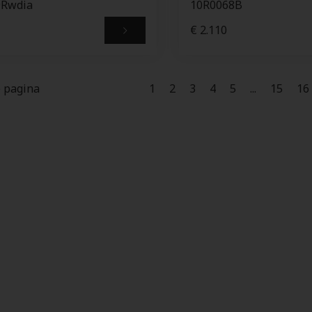
9Rwdia
10R0068B
€ 2.110
e pagina
1
2
3
4
5
...
15
16