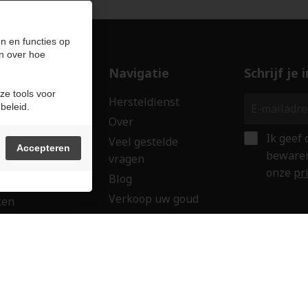
n en functies op
n over hoe
ducten
Navigatie
Schrijf je
ze tools voor
len
Hersteldienst
beleid.
erken
Over
Ik geef
ssoires
Veel gestelde
Accepteren
bewaren
vragen
wringen
onze
pr
Blog
 creaties
Verkoop uw goud
ken
Contact
aubon
Veilig onl