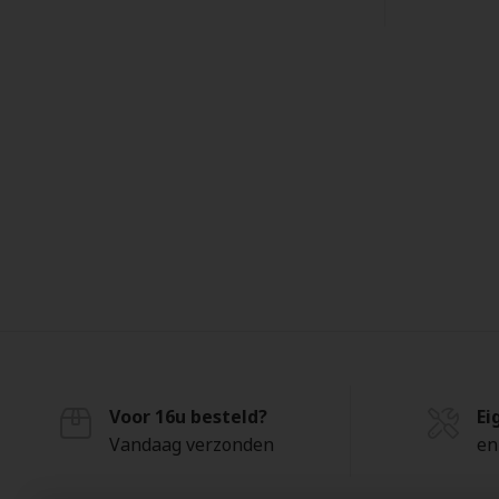
(2)
Citrine
(1)
Citroenkwarts
(9)
Diamant
(4)
Granaat
(1)
Ijzeroog
(1)
Kattenoog
(1)
Koraal
(24)
Lab grown Diamond
(5)
Lapis
(2)
Limoenkwarts
(1)
London Blue Topaas
Voor 16u besteld?
(8)
Ei
Maansteen
Vandaag verzonden
en
(2)
Malachiet
(4)
Melkkwarts