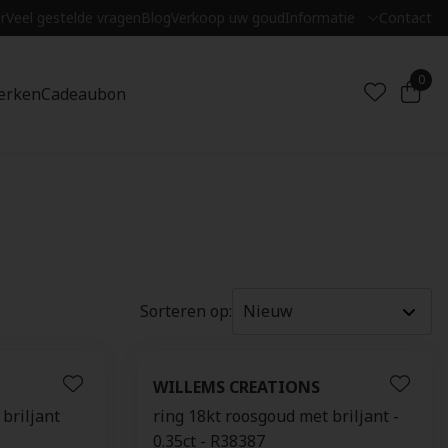
r
Veel gestelde vragen
Blog
Verkoop uw goud
Informatie
Contact
0
erken
Cadeaubon
Sorteren op:
WILLEMS CREATIONS
briljant
ring 18kt roosgoud met briljant -
0.35ct - R38387