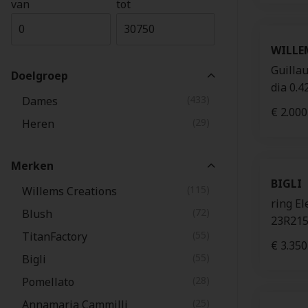
van
tot
(5)
Figlia dei Fiori
(5)
Lunaria
WILLE
(5)
Elements
Guillau
Doelgroep
(4)
Sabbia
dia 0.4
(433)
(4)
Iconica
Dames
€ 2.000
(29)
(4)
Infinity
Heren
(3)
Giardini Segreti
Merken
(3)
Pomellato Together
BIGLI
(115)
Willems Creations
(3)
Hiroko
ring El
(72)
Blush
(2)
Pom Pom
23R215
(55)
TitanFactory
(2)
Victor
€ 3.350
(55)
Bigli
(2)
Mini Waves
(28)
Pomellato
(2)
Siviglia
(25)
Annamaria Cammilli
(2)
Marrakech