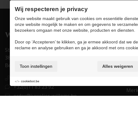
(4)
Morganiet
Wij respecteren je privacy
(4)
Onyx
Onze website maakt gebruik van cookies om essentiële dienste
onze website mogelijk te maken en om gegevens te verzamele
(17)
Parelmoer
bezoekers omgaan met onze website, producten en diensten.
Pro
(4)
Peridot
Door op ‘Accepteren’ te klikken, ga je ermee akkoord dat we de
Juwe
(4)
Prasiolite
reclame en analyse gebruiken en ga je akkoord met ons cookie
Stapelstraat 15-17
Uurw
3800 Sint-Truiden
(8)
Robijn
Acce
België
Toon instellingen
Alles weigeren
(3)
Rookkwarts
Trou
+32(0)11 83 23 92
(3)
Roze Chalcedoon
Eigen
cookiebot.be
+32(0)11 83 23 92
(4)
Roze kwarts
Mer
order@juwelier-willems.be
(5)
Cade
Rutielkwarts
BE0478.339.464
(9)
Saffier
BE 27 7330 0979 1673
(7)
Smaragd
(1)
Sodaliet