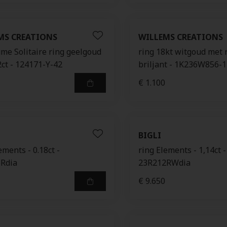
MS CREATIONS
WILLEMS CREATIONS
me Solitaire ring geelgoud
ring 18kt witgoud met 
2ct - 124171-Y-42
briljant - 1K236W856-1
€ 1.100
BIGLI
ements - 0.18ct -
ring Elements - 1,14ct -
Rdia
23R212RWdia
€ 9.650