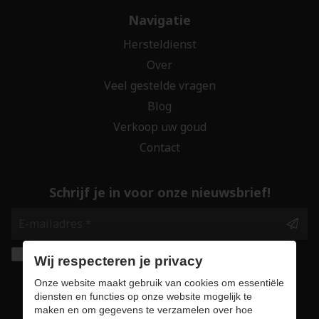
Navigatie
Hersteldienst
Over
Veel gestelde vragen
Blog
Verkoop uw goud
Contact
Schrijf je in voor onze nieuwsbrief!
Ik geef de toestemming om mijn gegevens te
Wij respecteren je privacy
bewaren en verwerken zoals aangegeven in
Onze website maakt gebruik van cookies om essentiële
onze
privacy statement
. *
diensten en functies op onze website mogelijk te
maken en om gegevens te verzamelen over hoe