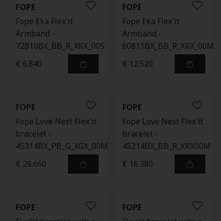
FOPE
FOPE
Fope Eka Flex'it
Fope Eka Flex'it
Armband -
Armband -
72810BX_BB_R_XRX_00S
60811BX_BB_R_XRX_00M
€ 6.840
€ 12.520
FOPE
FOPE
Fope Love Nest Flex'it
Fope Love Nest Flex'it
bracelet -
bracelet -
45314BX_PB_G_XGX_00M
45214BX_BB_R_XRX00M
€ 28.660
€ 16.380
FOPE
FOPE