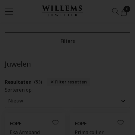
0
Filters
Juwelen
Resultaten
(53)
Filter resetten
Sorteren op:
FOPE
FOPE
Eka Armband
Prima collier