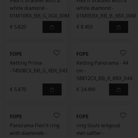
Flex'it bracelet with a
Flex'it bracelet with a
white diamond -
white diamond -
01M10BX_BB_G_XGX_00M
01M05BX_BB_B_XBX_00M
€ 5.820
€ 8.450
FOPE
FOPE
Ketting Prima
Ketting Panorama - 44
-74508CX_BB_G_XBX_043
cm -
58812CX_BB_R_RBX_044
€ 5.870
€ 24.490
FOPE
FOPE
Panorama Flex'it ring
ring Souls witgoud
with diamonds -
met saffier -