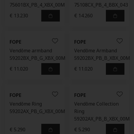
75601BX_PB_4_XBX_00M
75108CX_PB_4_BBX_043
€ 13.230
€ 14.260
FOPE
FOPE
Vendôme armband
Vendôme Armband
59202BX_PB_G_XBX_00M
59202BX_PB_B_XBX_00M
€ 11.020
€ 11.020
FOPE
FOPE
Vendôme Ring
Vendôme Collection
59202AX_PB_G_XBX_00M
Ring
59202AX_PB_B_XBX_00M
€ 5.290
€ 5.290