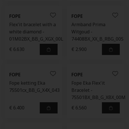
FOPE
FOPE
Flex'it bracelet with a
Armband Prima
white diamond -
Witgoud -
01M02BX_BB_G_XGX_00L
74408BX_XX_B_RBG_00S
€ 6.630
€ 2.900
FOPE
FOPE
Fope ketting Eka
Fope Eka Flex'it
75501cx_BB_G_X4X_043
Bracelet -
75501BX_BB_G_XBX_00M
€ 6.400
€ 6.560