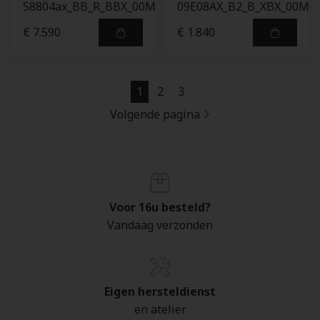
58804ax_BB_R_BBX_00M
09E08AX_B2_B_XBX_00M
€ 7.590
€ 1.840
1
2
3
Volgende pagina
Voor 16u besteld?
Vandaag verzonden
Eigen hersteldienst
en atelier