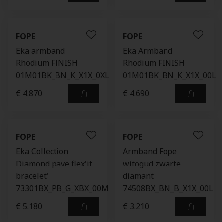
FOPE
FOPE
Eka armband
Eka Armband
Rhodium FINISH
Rhodium FINISH
01M01BK_BN_K_X1X_0XL
01M01BK_BN_K_X1X_00L
€ 4.870
€ 4.690
FOPE
FOPE
Eka Collection
Armband Fope
Diamond pave flex'it
witogud zwarte
bracelet'
diamant
73301BX_PB_G_XBX_00M
74508BX_BN_B_X1X_00L
€ 5.180
€ 3.210