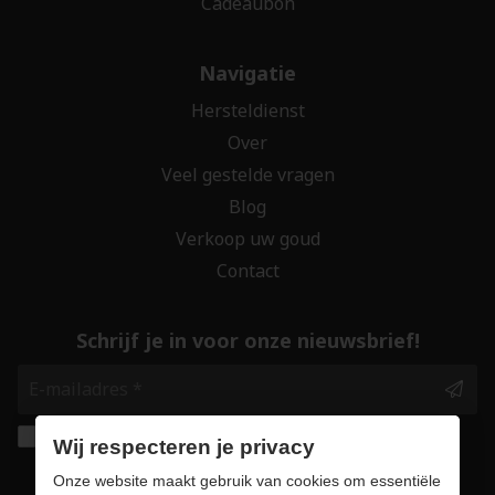
Cadeaubon
Navigatie
Hersteldienst
Over
Veel gestelde vragen
Blog
Verkoop uw goud
Contact
Schrijf je in voor onze nieuwsbrief!
Ik geef de toestemming om mijn gegevens te
Wij respecteren je privacy
bewaren en verwerken zoals aangegeven in
Onze website maakt gebruik van cookies om essentiële
onze
privacy statement
. *