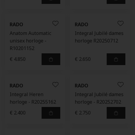
RADO
RADO
Anatom Automatic
Integral Jubilé dames
unisex horloge -
horloge R20250712
R10201152
€ 4.850
€ 2.650
RADO
RADO
Integral Heren
Integral Jubilé dames
horloge - R20255162
horloge - R20252702
€ 2.400
€ 2.750