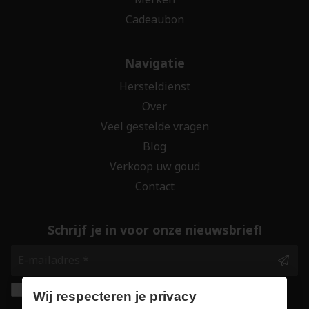
Cadeaubon
Navigatie
Hersteldienst
Over
Veel gestelde vragen
Blog
Verkoop uw goud
Contact
Schrijf je in voor onze nieuwsbrief!
Ik geef de toestemming om mijn gegevens te
Wij respecteren je privacy
bewaren en verwerken zoals aangegeven in