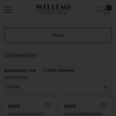
0
Filters
Uurwerken
Resultaten
(50)
Filter resetten
Sorteren op:
RADO
RADO
Anatom Automatic
Centrix Moonphase