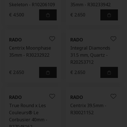
Skeleton - R10206109
35mm - R30233942
€ 4.500
€ 2.650
RADO
RADO
Centrix Moonphase
Integral Diamonds
35mm - R30232922
31.5 mm, Quartz -
R20253712
€ 2.650
€ 2.650
RADO
RADO
True Round x Les
Centrix 39.5mm -
Couleurs® Le
R30021152
Corbusier 40mm -
R27048162