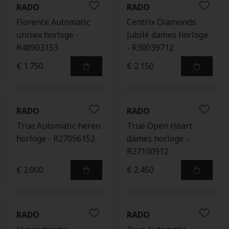
RADO
RADO
Florence Automatic
Centrix Diamonds
unisex horloge -
Jubilé dames horloge
R48903153
- R30039712
€ 1.750
€ 2.150
RADO
RADO
True Automatic heren
True Open Heart
horloge - R27056152
dames horloge -
R27100912
€ 2.000
€ 2.450
RADO
RADO