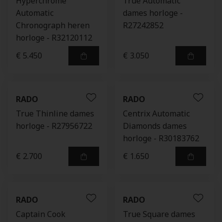
Hyperchrome
True Automatic
Automatic
dames horloge -
Chronograph heren
R27242852
horloge - R32120112
€ 5.450
€ 3.050
RADO
RADO
True Thinline dames
Centrix Automatic
horloge - R27956722
Diamonds dames
horloge - R30183762
€ 2.700
€ 1.650
RADO
RADO
Captain Cook
True Square dames