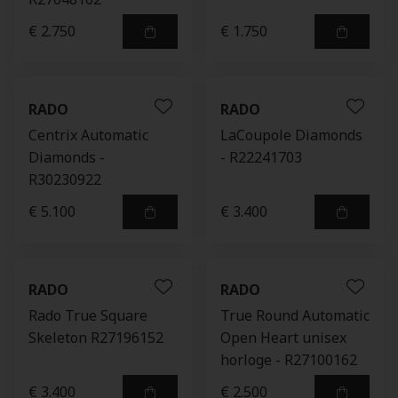
€ 2.750
€ 1.750
RADO
RADO
Centrix Automatic
LaCoupole Diamonds
Diamonds -
- R22241703
R30230922
€ 5.100
€ 3.400
RADO
RADO
Rado True Square
True Round Automatic
Skeleton R27196152
Open Heart unisex
horloge - R27100162
€ 3.400
€ 2.500